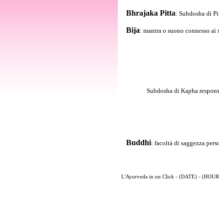
Bhrajaka Pitta
: Subdosha di Pi
Bija
: mantra o suono connesso ai s
Subdosha di Kapha responsab
Buddhi
: facoltà di saggezza perso
L'Ayurveda in un Click - (DATE) - (HOUR