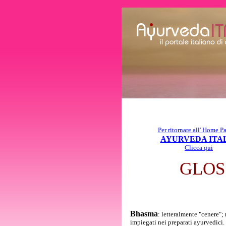
Per ritornare all' Home P
AYURVEDA ITA
Clicca qui
GLOS
Bhasma
: letteralmente "cenere";
impiegati nei preparati ayurvedici.