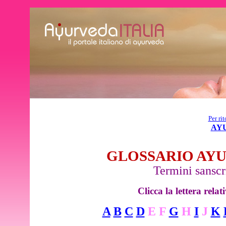
Per ri
AY
GLOSSARIO AY
Termini sanscri
Clicca la lettera rela
A
B
C
D
E F
G
H
I
J
K